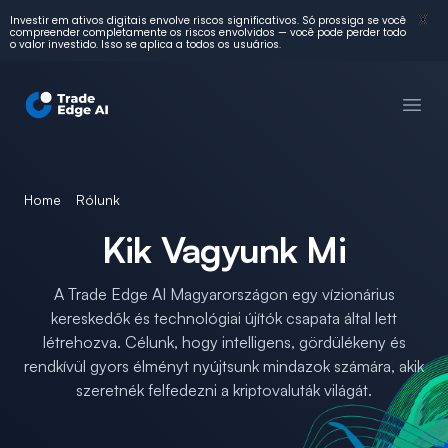
X
Investir em ativos digitais envolve riscos significativos. Só prossiga se você
compreender completamente os riscos envolvidos — você pode perder todo
o valor investido. Isso se aplica a todos os usuários.
Trade Edge AI Magyarország
Főme
Home
Rólunk
Kik Vagyunk Mi
A Trade Edge AI Magyarországon egy vízionárius
kereskedők és technológiai újítók csapata által lett
létrehozva. Célunk, hogy intelligens, gördülékeny és
rendkívül gyors élményt nyújtsunk mindazok számára, akik
szeretnék felfedezni a kriptovaluták világát.